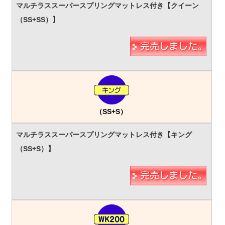
（SS+S）