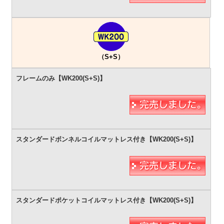
（S+S）