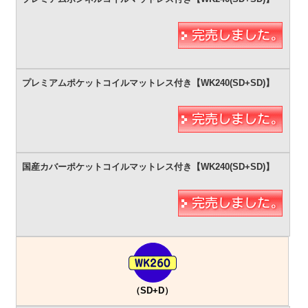
（SD+D）