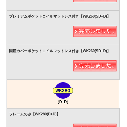
（D+D）