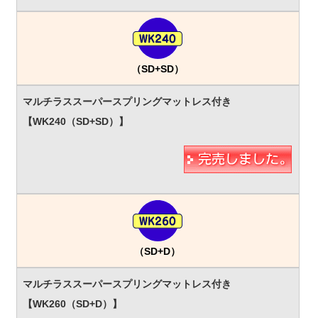
（SD+SD）
（SD+D）