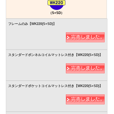
（S+SD）