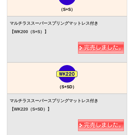
（S+S）
（S+SD）