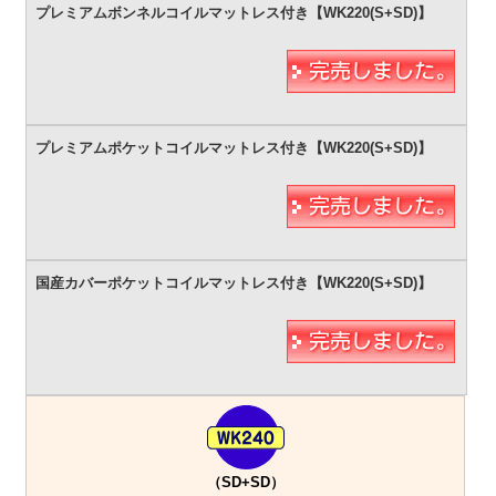
（SD+SD）