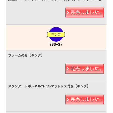
（SS+S）