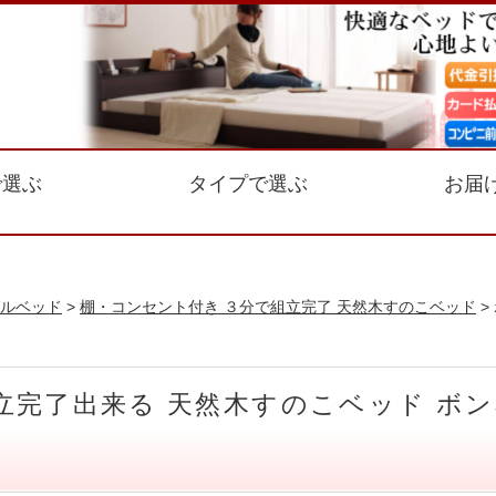
で選ぶ
タイプで選ぶ
お届
ルベッド
>
棚・コンセント付き ３分で組立完了 天然木すのこベッド
>
立完了出来る 天然木すのこベッド ボ