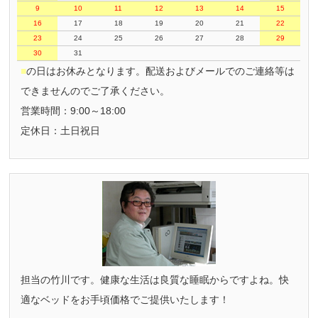
9
10
11
12
13
14
15
16
17
18
19
20
21
22
23
24
25
26
27
28
29
30
31
■
の日はお休みとなります。配送およびメールでのご連絡等は
できませんのでご了承ください。
営業時間：9:00～18:00
定休日：土日祝日
担当の竹川です。健康な生活は良質な睡眠からですよね。快
適なベッドをお手頃価格でご提供いたします！