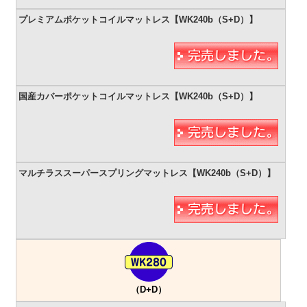
（D+D）