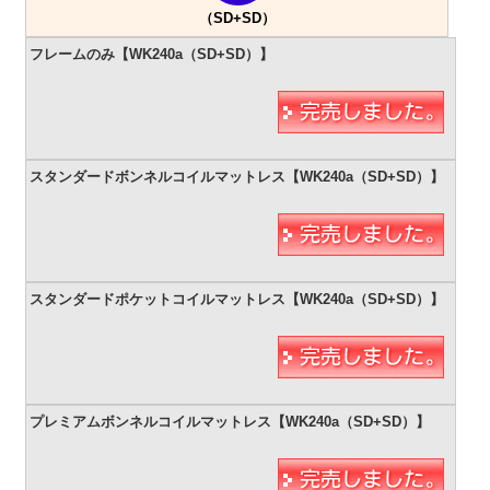
（SD+SD）