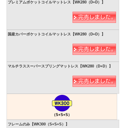
（S+S+S）