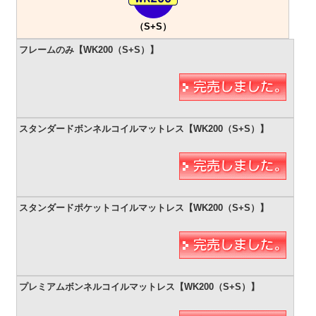
（S+S）