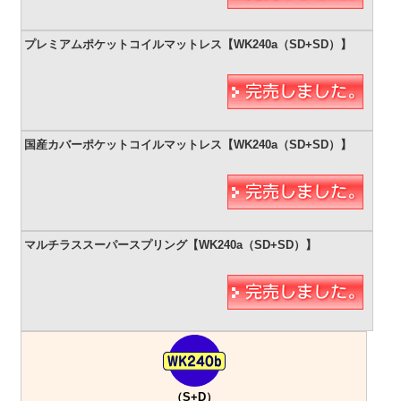
（S+D）