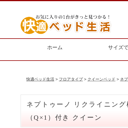
ホーム
サイズ
快適ベッド生活
>
フロアタイプ
>
クイーンベッド
>
ネプ
ネプトゥーノ リクライニング
（Q×1）付き クイーン