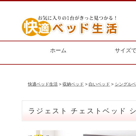
ホーム
サイズ
快適ベッド生活
>
収納ベッド
>
白いベッド
>
シングルベ
ラジェスト チェストベッド 