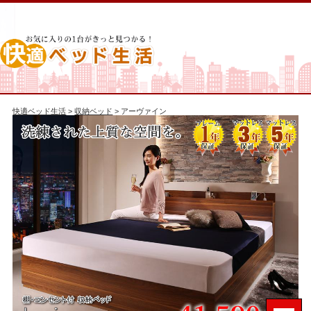
快適ベッド生活
>
収納ベッド
> アーヴァイン