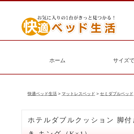
ホーム
サイズ
快適ベッド生活
>
マットレスベッド
>
セミダブルベッド
ホテルダブルクッション 脚
き キング（K×1）