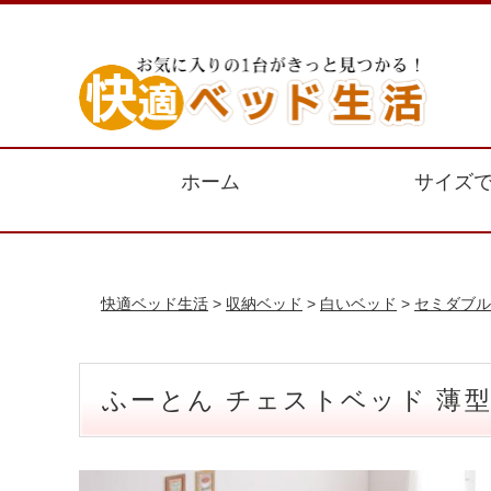
ホーム
サイズ
快適ベッド生活
>
収納ベッド
>
白いベッド
>
セミダブル
ふーとん チェストベッド 薄