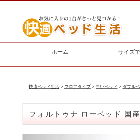
ホーム
サイズ
快適ベッド生活
>
フロアタイプ
>
白いベッド
>
ダブルベ
フォルトゥナ ローベッド 国