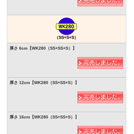
（SS+S+S）