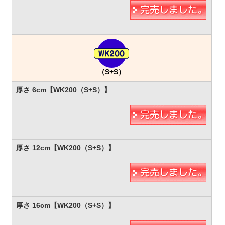
（S+S）