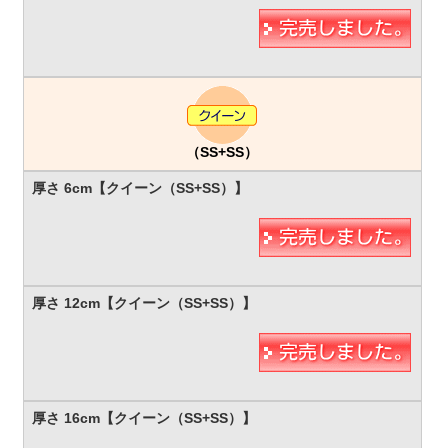
（SS+SS）