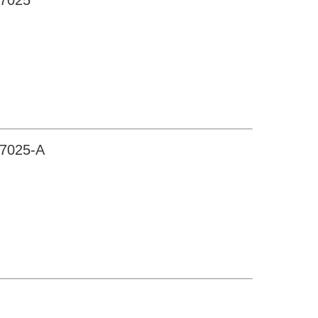
025
025-A