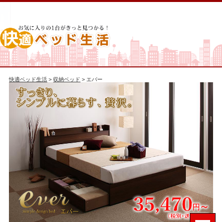
快適ベッド生活
>
収納ベッド
> エバー