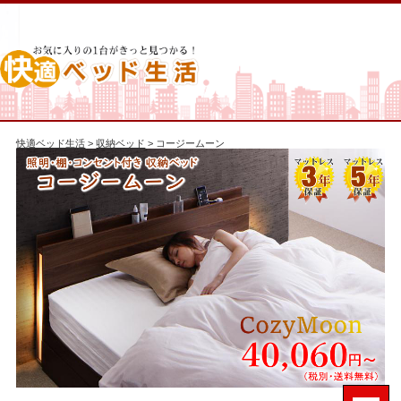
快適ベッド生活
>
収納ベッド
> コージームーン