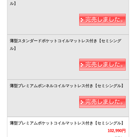
102,990
円