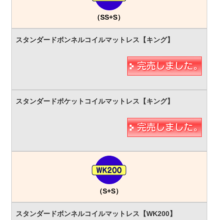
（SS+S）
（S+S）