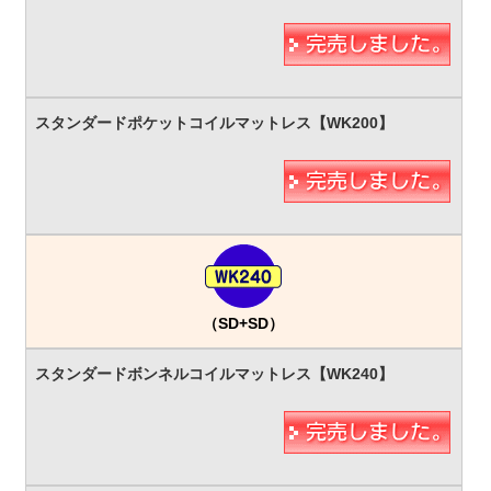
（SD+SD）