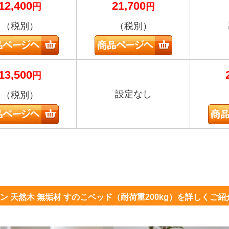
12,400
21,700
円
円
（税別）
（税別）
13,500
円
設定なし
（税別）
ン 天然木 無垢材 すのこベッド（耐荷重200kg）を詳しくご