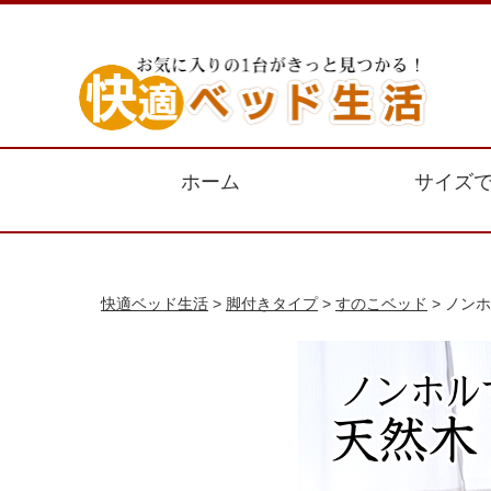
ホーム
サイズ
快適ベッド生活
>
脚付きタイプ
>
すのこベッド
> ノン