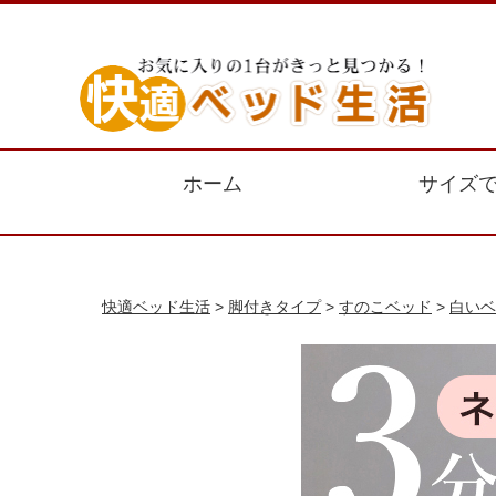
ホーム
サイズ
快適ベッド生活
>
脚付きタイプ
>
すのこベッド
>
白いベ