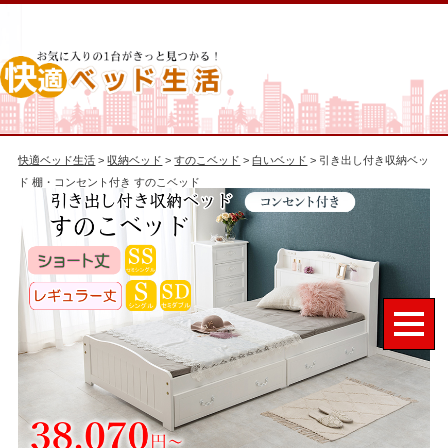
快適ベッド生活
>
収納ベッド
>
すのこベッド
>
白いベッド
> 引き出し付き収納ベッ
ド 棚・コンセント付き すのこベッド