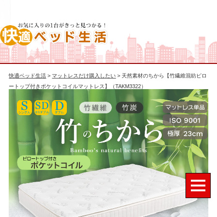
快適ベッド生活
>
マットレスだけ購入したい
> 天然素材のちから【竹繊維混紡ピロ
ートップ付きポケットコイルマットレス】（TAKM3322）