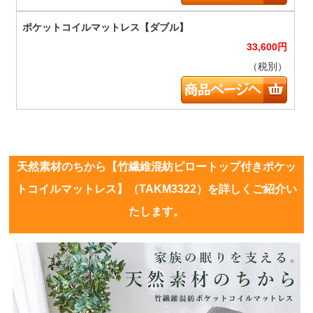
33,600
円
（税別）
天然素材のちから【竹繊維混紡ピロートップ付きポケッ
トコイルマットレス】（TAKM3322）を詳しくご紹介い
たします。