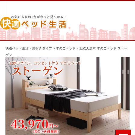
快適ベッド生活
>
脚付きタイプ
>
すのこベッド
> 北欧天然木 すのこベッド ストー
ゲン