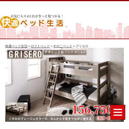
快適ベッド生活
>
ロフトベッド
>
すのこベッド
> グリセロ