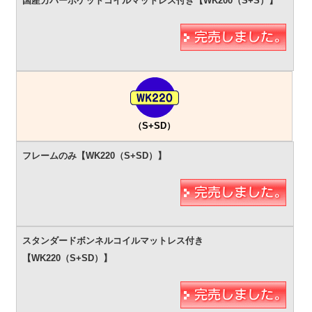
（S+SD）