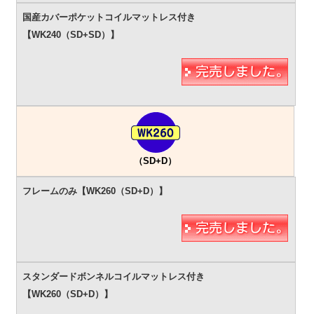
（SD+D）