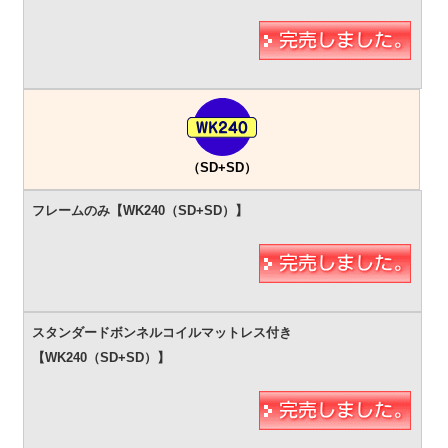
（SD+SD）