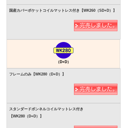
（D+D）